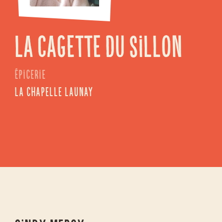
La Cagette du Sillon
Épicerie
La Chapelle Launay